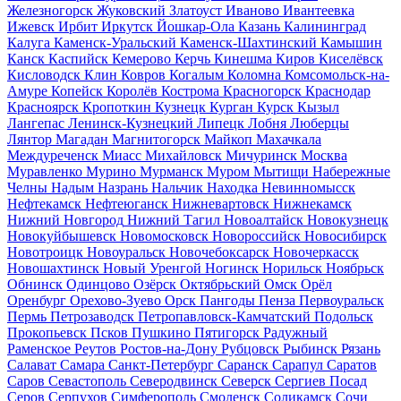
Железногорск
Жуковский
Златоуст
Иваново
Ивантеевка
Ижевск
Ирбит
Иркутск
Йошкар-Ола
Казань
Калининград
Калуга
Каменск-Уральский
Каменск-Шахтинский
Камышин
Канск
Каспийск
Кемерово
Керчь
Кинешма
Киров
Киселёвск
Кисловодск
Клин
Ковров
Когалым
Коломна
Комсомольск-на-
Амуре
Копейск
Королёв
Кострома
Красногорск
Краснодар
Красноярск
Кропоткин
Кузнецк
Курган
Курск
Кызыл
Лангепас
Ленинск-Кузнецкий
Липецк
Лобня
Люберцы
Лянтор
Магадан
Магнитогорск
Майкоп
Махачкала
Междуреченск
Миасс
Михайловск
Мичуринск
Москва
Муравленко
Мурино
Мурманск
Муром
Мытищи
Набережные
Челны
Надым
Назрань
Нальчик
Находка
Невинномысск
Нефтекамск
Нефтеюганск
Нижневартовск
Нижнекамск
Нижний Новгород
Нижний Тагил
Новоалтайск
Новокузнецк
Новокуйбышевск
Новомосковск
Новороссийск
Новосибирск
Новотроицк
Новоуральск
Новочебоксарск
Новочеркасск
Новошахтинск
Новый Уренгой
Ногинск
Норильск
Ноябрьск
Обнинск
Одинцово
Озёрск
Октябрьский
Омск
Орёл
Оренбург
Орехово-Зуево
Орск
Пангоды
Пенза
Первоуральск
Пермь
Петрозаводск
Петропавловск-Камчатский
Подольск
Прокопьевск
Псков
Пушкино
Пятигорск
Радужный
Раменское
Реутов
Ростов-на-Дону
Рубцовск
Рыбинск
Рязань
Салават
Самара
Санкт-Петербург
Саранск
Сарапул
Саратов
Саров
Севастополь
Северодвинск
Северск
Сергиев Посад
Серов
Серпухов
Симферополь
Смоленск
Соликамск
Сочи