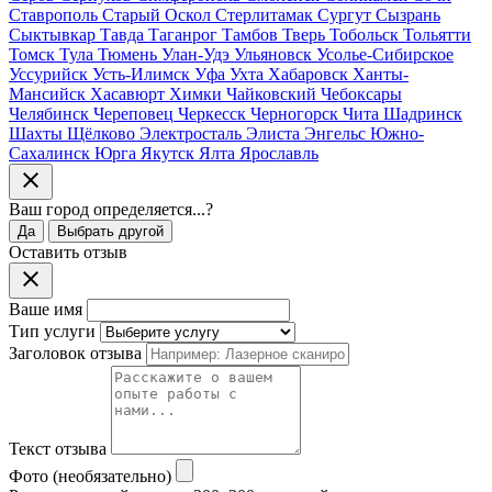
Ставрополь
Старый Оскол
Стерлитамак
Сургут
Сызрань
Сыктывкар
Тавда
Таганрог
Тамбов
Тверь
Тобольск
Тольятти
Томск
Тула
Тюмень
Улан-Удэ
Ульяновск
Усолье-Сибирское
Уссурийск
Усть-Илимск
Уфа
Ухта
Хабаровск
Ханты-
Мансийск
Хасавюрт
Химки
Чайковский
Чебоксары
Челябинск
Череповец
Черкесск
Черногорск
Чита
Шадринск
Шахты
Щёлково
Электросталь
Элиста
Энгельс
Южно-
Сахалинск
Юрга
Якутск
Ялта
Ярославль
Ваш город
определяется...
?
Да
Выбрать другой
Оставить отзыв
Ваше имя
Тип услуги
Заголовок отзыва
Текст отзыва
Фото (необязательно)