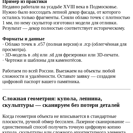
Пример из практики
Недавно работали на усадьбе XVIII века в Подмосковье.
Нужно было воссоздать лепной декор фасада, от которого
остались только фрагменты. Сняли облако точек с плотностью
1 мм, по нему скульптор изготовил модели для отливки.
Результат — декор полностью соответствует историческому.
Форматы и данные
· Облако точек в .e57 (полная версия) и .rcp (облегчённая для
просмотра).
· 3D-модель в .obj или .stl для фрезеровки или 3D-печати.
· Чертежи и шаблоны для каменотёсов.
Работаем по всей России. Выезжаем на объекты любой
сложности и удалённости. Оставьте заявку — создадим
цифровой паспорт вашего памятника.
Сложная геометрия: купола, лепнина,
скульптуры — сканируем без потери деталей
Когда геометрия объекта не вписывается в стандартные
плоскости, ручной обмер бессилен. Лазерное сканирование —
единственный способ получить точную цифровую копию
купола, скульптуры или сложного архитектурного элемента.