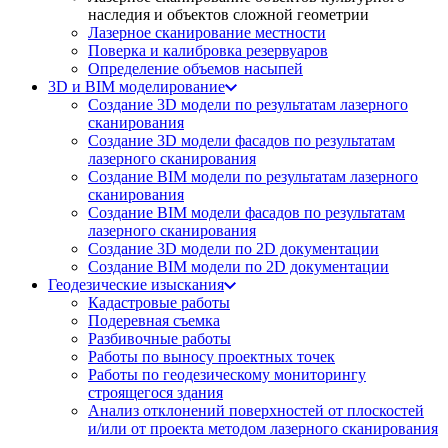
наследия и объектов сложной геометрии
Лазерное сканирование местности
Поверка и калибровка резервуаров
Определение объемов насы​​пей
3D и BIM моделирование
Создание 3D модели по результатам лазерного
сканирования
Создание 3D модели фасадов по результатам
лазерного сканирования
Создание BIM модели по результатам лазерного
сканирования
Создание BIM модели фасадов по результатам
лазерного сканирования
Создание 3D модели по 2D документации
Создание BIM модели по 2D документации
Геодезические изыскания
Кадастровые работы
Подеревная съемка
Разбивочные работы
Работы по выносу проектных точек
Работы по геодезическому мониторингу
строящегося здания
Анализ отклонений поверхностей от плоскостей
и/или от проекта методом лазерного сканирования