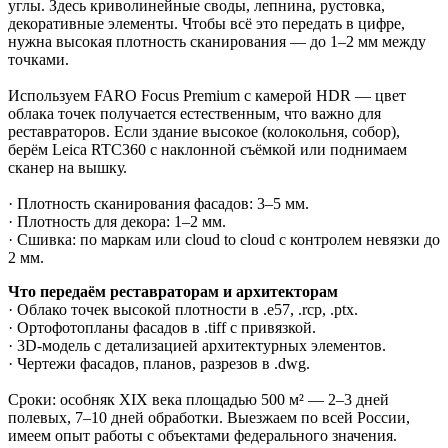
углы. Здесь криволинейные своды, лепнина, рустовка,
декоративные элементы. Чтобы всё это передать в цифре,
нужна высокая плотность сканирования — до 1–2 мм между
точками.
Используем FARO Focus Premium с камерой HDR — цвет
облака точек получается естественным, что важно для
реставраторов. Если здание высокое (колокольня, собор),
берём Leica RTC360 с наклонной съёмкой или поднимаем
сканер на вышку.
· Плотность сканирования фасадов: 3–5 мм.
· Плотность для декора: 1–2 мм.
· Сшивка: по маркам или cloud to cloud с контролем невязки до
2 мм.
Что передаём реставраторам и архитекторам
· Облако точек высокой плотности в .e57, .rcp, .ptx.
· Ортофотопланы фасадов в .tiff с привязкой.
· 3D-модель с детализацией архитектурных элементов.
· Чертежи фасадов, планов, разрезов в .dwg.
Сроки: особняк XIX века площадью 500 м² — 2–3 дней
полевых, 7–10 дней обработки. Выезжаем по всей России,
имеем опыт работы с объектами федерального значения.