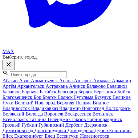
MAX
Выберите город
Абакан
Азов
Альметьевск
Анапа
Ангарск
Арзамас
Армавир
Артём
Архангельск
Астрахань
Ачинск
Балаково
Балашиха
Балашов
Барнаул
Батайск
Белгород
Бердск
Березники
Бийск
Благовещенск
Бор
Братск
Брянск
Бугульма
Бузулук
Великие
Луки
Великий Новгород
Верхняя Пышма
Видное
Владивосток
Владикавказ
Владимир
Волгоград
Волгодонск
Волжский
Вологда
Воронеж
Воскресенск
Воткинск
Всеволожск
Гатчина
Геленджик
Глазов
Горноправдинск
Грозный
Губкин
Губкинский
Дербент
Дзержинск
Димитровград
Долгопрудный
Домодедово
Дубна
Евпатория
Ейск
Екатеринбург
Елец
Ессентуки
Железногорск