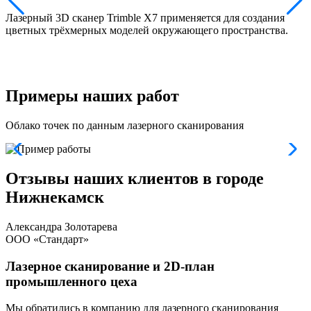
Лазерный 3D сканер Trimble X7 применяется для создания
цветных трёхмерных моделей окружающего пространства.
п
и
и
Примеры наших работ
Облако точек по данным лазерного сканирования
Отзывы наших клиентов в городе
Нижнекамск
Александра Золотарева
ООО «Стандарт»
Лазерное сканирование и 2D-план
промышленного цеха
Мы обратились в компанию для лазерного сканирования
Т