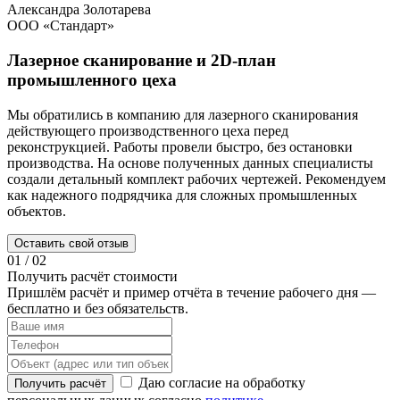
Александра Золотарева
ООО «Стандарт»
Лазерное сканирование и 2D-план
промышленного цеха
Мы обратились в компанию для лазерного сканирования
Т
действующего производственного цеха перед
п
реконструкцией. Работы провели быстро, без остановки
С
производства. На основе полученных данных специалисты
о
создали детальный комплект рабочих чертежей. Рекомендуем
а
как надежного подрядчика для сложных промышленных
м
объектов.
г
Оставить свой отзыв
01
/
02
Получить расчёт стоимости
Пришлём расчёт и пример отчёта в течение рабочего дня —
бесплатно и без обязательств.
Даю согласие на обработку
Получить расчёт