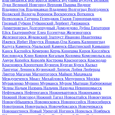
Благовещенск
Бор
Братск
Брянск
Бугульма
Бузулук
Великие
Луки
Великий Новгород
Верхняя Пышма
Видное
Владивосток
Владикавказ
Владимир
Волгоград
Волгодонск
Волжский
Вологда
Воронеж
Воскресенск
Воткинск
Всеволожск
Гатчина
Геленджик
Глазов
Горноправдинск
Грозный
Губкин
Губкинский
Дербент
Дзержинск
Димитровград
Долгопрудный
Домодедово
Дубна
Евпатория
Ейск
Екатеринбург
Елец
Ессентуки
Железногорск
Железногорск
Жуковский
Златоуст
Иваново
Ивантеевка
Ижевск
Ирбит
Иркутск
Йошкар-Ола
Казань
Калининград
Калуга
Каменск-Уральский
Каменск-Шахтинский
Камышин
Канск
Каспийск
Кемерово
Керчь
Кинешма
Киров
Киселёвск
Кисловодск
Клин
Ковров
Когалым
Коломна
Комсомольск-на-
Амуре
Копейск
Королёв
Кострома
Красногорск
Краснодар
Красноярск
Кропоткин
Кузнецк
Курган
Курск
Кызыл
Лангепас
Ленинск-Кузнецкий
Липецк
Лобня
Люберцы
Лянтор
Магадан
Магнитогорск
Майкоп
Махачкала
Междуреченск
Миасс
Михайловск
Мичуринск
Москва
Муравленко
Мурино
Мурманск
Муром
Мытищи
Набережные
Челны
Надым
Назрань
Нальчик
Находка
Невинномысск
Нефтекамск
Нефтеюганск
Нижневартовск
Нижнекамск
Нижний Новгород
Нижний Тагил
Новоалтайск
Новокузнецк
Новокуйбышевск
Новомосковск
Новороссийск
Новосибирск
Новотроицк
Новоуральск
Новочебоксарск
Новочеркасск
Новошахтинск
Новый Уренгой
Ногинск
Норильск
Ноябрьск