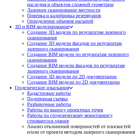
наследия и объектов сложной геометрии
Лазерное сканирование местности
Поверка и калибровка резервуаров
Определение объемов насы​​пей
3D и BIM моделирование
Создание 3D модели по результатам лазерного
сканирования
Создание 3D модели фасадов по результатам
лазерного сканирования
Создание BIM модели по результатам лазерного
сканирования
Создание BIM модели фасадов по результатам
лазерного сканирования
Создание 3D модели по 2D документации
Создание BIM модели по 2D документации
Геодезические изыскания
Кадастровые работы
Подеревная съемка
Разбивочные работы
Работы по выносу проектных точек
Работы по геодезическому мониторингу
строящегося здания
Анализ отклонений поверхностей от плоскостей
и/или от проекта методом лазерного сканирования