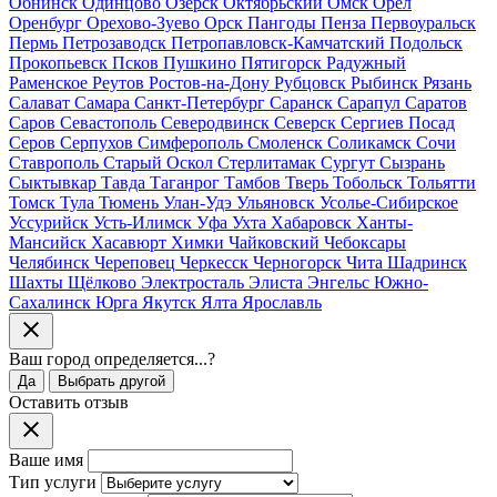
Обнинск
Одинцово
Озёрск
Октябрьский
Омск
Орёл
Оренбург
Орехово-Зуево
Орск
Пангоды
Пенза
Первоуральск
Пермь
Петрозаводск
Петропавловск-Камчатский
Подольск
Прокопьевск
Псков
Пушкино
Пятигорск
Радужный
Раменское
Реутов
Ростов-на-Дону
Рубцовск
Рыбинск
Рязань
Салават
Самара
Санкт-Петербург
Саранск
Сарапул
Саратов
Саров
Севастополь
Северодвинск
Северск
Сергиев Посад
Серов
Серпухов
Симферополь
Смоленск
Соликамск
Сочи
Ставрополь
Старый Оскол
Стерлитамак
Сургут
Сызрань
Сыктывкар
Тавда
Таганрог
Тамбов
Тверь
Тобольск
Тольятти
Томск
Тула
Тюмень
Улан-Удэ
Ульяновск
Усолье-Сибирское
Уссурийск
Усть-Илимск
Уфа
Ухта
Хабаровск
Ханты-
Мансийск
Хасавюрт
Химки
Чайковский
Чебоксары
Челябинск
Череповец
Черкесск
Черногорск
Чита
Шадринск
Шахты
Щёлково
Электросталь
Элиста
Энгельс
Южно-
Сахалинск
Юрга
Якутск
Ялта
Ярославль
Ваш город
определяется...
?
Да
Выбрать другой
Оставить отзыв
Ваше имя
Тип услуги