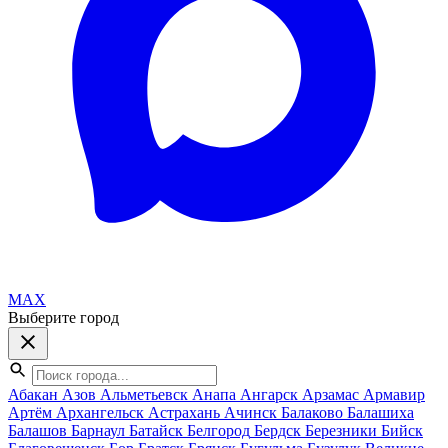
MAX
Выберите город
Абакан
Азов
Альметьевск
Анапа
Ангарск
Арзамас
Армавир
Артём
Архангельск
Астрахань
Ачинск
Балаково
Балашиха
Балашов
Барнаул
Батайск
Белгород
Бердск
Березники
Бийск